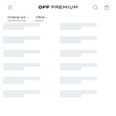
Infantil
Meninas
Saia & Short
Ordenar por
Filtrar