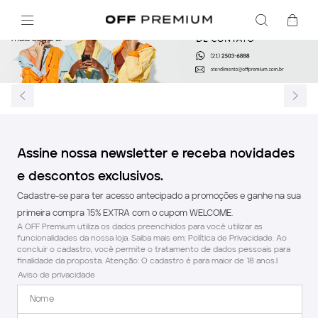
Conheça nossas recomendações para uma experiência de compra online
mais segura.
Assine nossa newsletter e receba novidades
e descontos exclusivos.
Cadastre-se para ter acesso antecipado a promoções e ganhe na sua
primeira compra 15% EXTRA com o cupom WELCOME.
A OFF Premium utiliza os dados preenchidos para você utilizar as
funcionalidades da nossa loja. Saiba mais em: Política de Privacidade. Ao
concluir o cadastro, você permite o tratamento de dados pessoais para
finalidade da proposta. Atenção: O cadastro é para maior de 18 anos.l
Aviso de privacidade