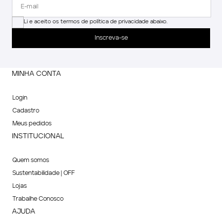
Li e aceito os termos de política de privacidade abaixo.
Inscreva-se
MINHA CONTA
Login
Cadastro
Meus pedidos
INSTITUCIONAL
Quem somos
Sustentabilidade | OFF
Lojas
Trabalhe Conosco
AJUDA