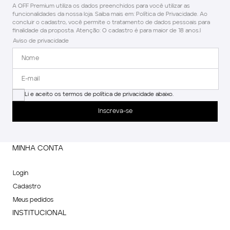
A OFF Premium utiliza os dados preenchidos para você utilizar as
funcionalidades da nossa loja. Saiba mais em: Política de Privacidade. Ao
concluir o cadastro, você permite o tratamento de dados pessoais para
finalidade da proposta. Atenção: O cadastro é para maior de 18 anos.l
Aviso de privacidade
Li e aceito os termos de política de privacidade abaixo.
Inscreva-se
MINHA CONTA
Login
Cadastro
Meus pedidos
INSTITUCIONAL